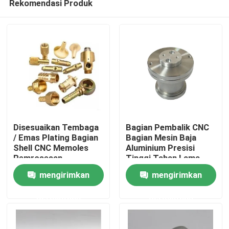
Rekomendasi Produk
Disesuaikan Tembaga
Bagian Pembalik CNC
/ Emas Plating Bagian
Bagian Mesin Baja
Shell CNC Memoles
Aluminium Presisi
Pemrosesan
Tinggi Tahan Lama
Rumah
Permukaan
mengirimkan
mengirimkan
Produk
permintaan
permintaan
Video