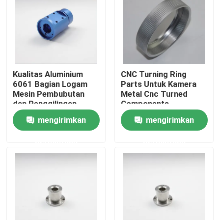
Tampilan VR
Tentang kita
Kualitas Aluminium
CNC Turning Ring
6061 Bagian Logam
Parts Untuk Kamera
Wisata pabrik
Mesin Pembubutan
Metal Cnc Turned
dan Penggilingan
Components
mengirimkan
mengirimkan
Kontrol kualitas
permintaan
permintaan
Quote request suatu
Suku Cadang CNC Khusus
Bagian Penggilingan CNC